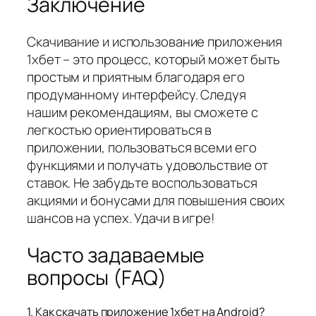
Заключение
Скачивание и использование приложения
1хбет – это процесс, который может быть
простым и приятным благодаря его
продуманному интерфейсу. Следуя
нашим рекомендациям, вы сможете с
легкостью ориентироваться в
приложении, пользоваться всеми его
функциями и получать удовольствие от
ставок. Не забудьте воспользоваться
акциями и бонусами для повышения своих
шансов на успех. Удачи в игре!
Часто задаваемые
вопросы (FAQ)
1. Как скачать приложение 1хбет на Android?