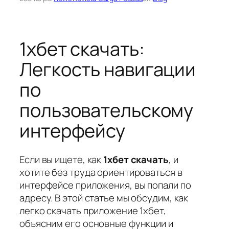
1хбет скачать:
Легкость навигации
по
пользовательскому
интерфейсу
Если вы ищете, как
1хбет скачать
, и
хотите без труда ориентироваться в
интерфейсе приложения, вы попали по
адресу. В этой статье мы обсудим, как
легко скачать приложение 1хбет,
объясним его основные функции и