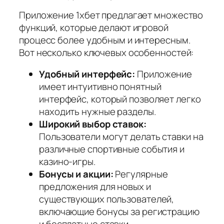
Приложение 1хбет предлагает множество
функций, которые делают игровой
процесс более удобным и интересным.
Вот несколько ключевых особенностей:
Удобный интерфейс:
Приложение
имеет интуитивно понятный
интерфейс, который позволяет легко
находить нужные разделы.
Широкий выбор ставок:
Пользователи могут делать ставки на
различные спортивные события и
казино-игры.
Бонусы и акции:
Регулярные
предложения для новых и
существующих пользователей,
включающие бонусы за регистрацию