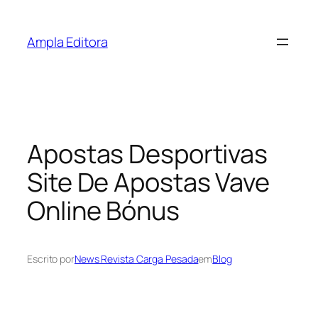
Pular
para
Ampla Editora
o
conteúdo
Apostas Desportivas
Site De Apostas Vave
Online Bónus
Escrito por
News Revista Carga Pesada
em
Blog