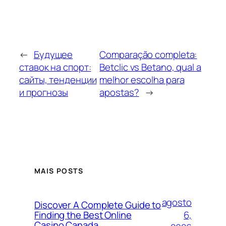
←
Будущее
Comparação completa:
ставок на спорт:
Betclic vs Betano, qual a
сайты, тенденции
melhor escolha para
и прогнозы
apostas?
→
MAIS POSTS
agosto
Discover A Complete Guide to
6,
Finding the Best Online
Casino Canada