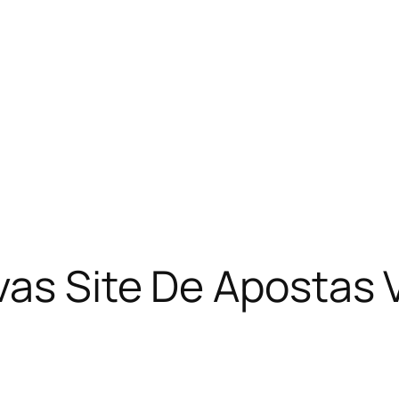
vas Site De Apostas 