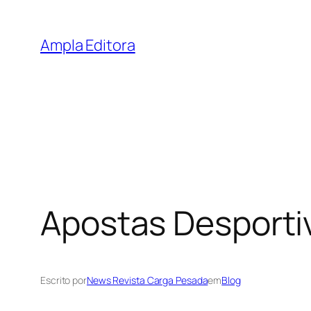
Pular
para
Ampla Editora
o
conteúdo
Apostas Desporti
Escrito por
News Revista Carga Pesada
em
Blog