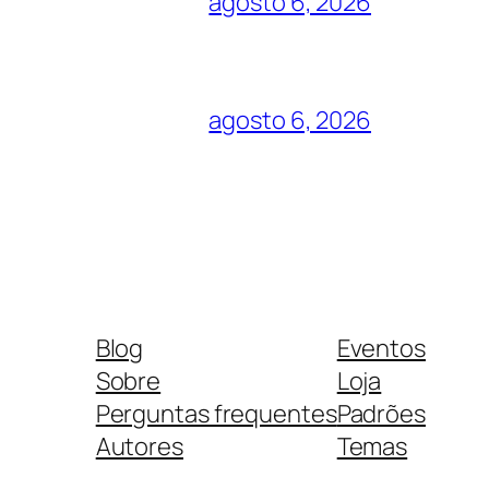
agosto 6, 2026
agosto 6, 2026
Blog
Eventos
Sobre
Loja
Perguntas frequentes
Padrões
Autores
Temas