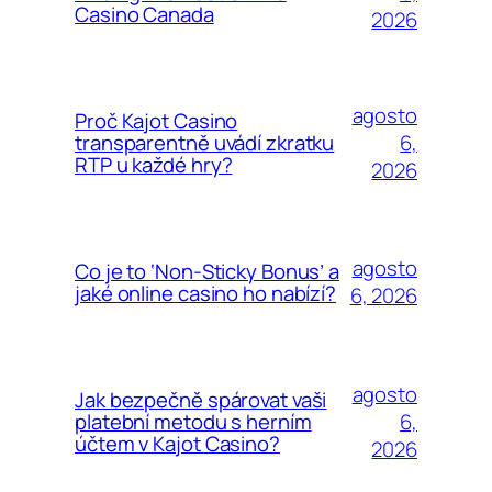
Casino Canada
2026
agosto
Proč Kajot Casino
6,
transparentně uvádí zkratku
RTP u každé hry?
2026
agosto
Co je to ‘Non-Sticky Bonus’ a
jaké online casino ho nabízí?
6, 2026
agosto
Jak bezpečně spárovat vaši
6,
platební metodu s herním
účtem v Kajot Casino?
2026