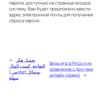
пароля, доступную на странице входа в
систему. Вам будет предложено ввести
адрес электронной почты для получения
сброса пароля.
←
تحميل هكر
Виды игр в Pinco и их
التفاحة: كسب المال
сравнение с другими
من 1xbet بوسائل
онлайн-казино
→
سهلة