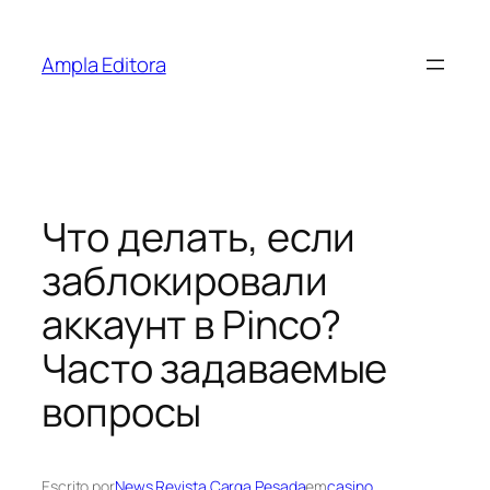
Pular
para
Ampla Editora
o
conteúdo
Что делать, если
заблокировали
аккаунт в Pinco?
Часто задаваемые
вопросы
Escrito por
News Revista Carga Pesada
em
casino