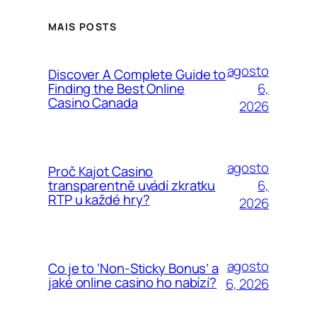
MAIS POSTS
agosto
Discover A Complete Guide to
6,
Finding the Best Online
Casino Canada
2026
agosto
Proč Kajot Casino
6,
transparentně uvádí zkratku
RTP u každé hry?
2026
agosto
Co je to ‘Non-Sticky Bonus’ a
jaké online casino ho nabízí?
6, 2026