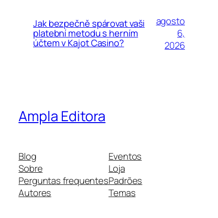
agosto
Jak bezpečně spárovat vaši
6,
platební metodu s herním
účtem v Kajot Casino?
2026
Ampla Editora
Blog
Eventos
Sobre
Loja
Perguntas frequentes
Padrões
Autores
Temas