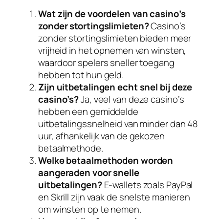
Wat zijn de voordelen van casino’s
zonder stortingslimieten?
Casino’s
zonder stortingslimieten bieden meer
vrijheid in het opnemen van winsten,
waardoor spelers sneller toegang
hebben tot hun geld.
Zijn uitbetalingen echt snel bij deze
casino’s?
Ja, veel van deze casino’s
hebben een gemiddelde
uitbetalingssnelheid van minder dan 48
uur, afhankelijk van de gekozen
betaalmethode.
Welke betaalmethoden worden
aangeraden voor snelle
uitbetalingen?
E-wallets zoals PayPal
en Skrill zijn vaak de snelste manieren
om winsten op te nemen.