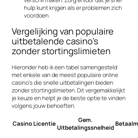
hulp kunt krijgen als er problemen zich
voordoen.
Vergelijking van populaire
uitbetalende casino’s
zonder stortingslimieten
Hieronder heb ik een tabel samengesteld
met enkele van de meest populaire online
casino’s die snelle uitbetalingen bieden
zonder stortingslimieten. Dit vergemakkelijkt
je keuze en helpt je de beste optie te vinden
volgens jouw behoeften.
Gem.
Casino
Licentie
Betaal
Uitbetalingssnelheid