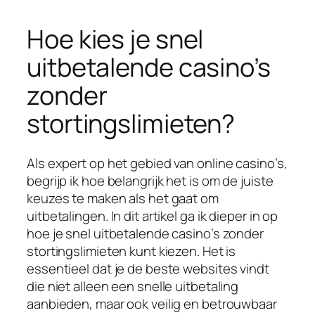
Hoe kies je snel
uitbetalende casino’s
zonder
stortingslimieten?
Als expert op het gebied van online casino’s,
begrijp ik hoe belangrijk het is om de juiste
keuzes te maken als het gaat om
uitbetalingen. In dit artikel ga ik dieper in op
hoe je snel uitbetalende casino’s zonder
stortingslimieten kunt kiezen. Het is
essentieel dat je de beste websites vindt
die niet alleen een snelle uitbetaling
aanbieden, maar ook veilig en betrouwbaar