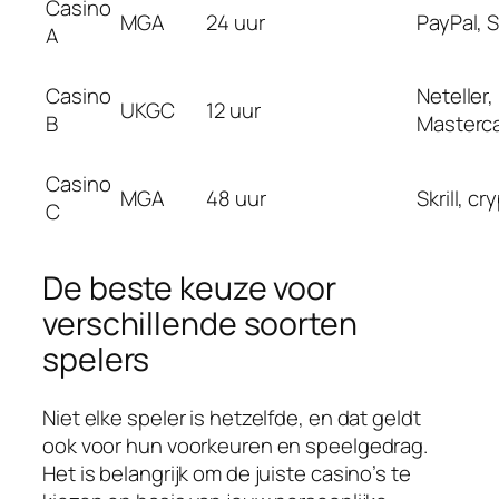
Casino
MGA
24 uur
PayPal, Sk
A
Casino
Neteller,
UKGC
12 uur
B
Masterc
Casino
MGA
48 uur
Skrill, c
C
De beste keuze voor
verschillende soorten
spelers
Niet elke speler is hetzelfde, en dat geldt
ook voor hun voorkeuren en speelgedrag.
Het is belangrijk om de juiste casino’s te