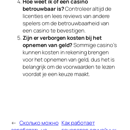
Hoe weet ik of een casino
betrouwbaar is?
Controleer altijd de
licenties en lees reviews van andere
spelers om de betrouwbaarheid van
een casino te bevestigen.
Zijn er verborgen kosten bij het
opnemen van geld?
Sommige casino’s
kunnen kosten in rekening brengen
voor het opnemen van geld, dus het is
belangrijk om de voorwaarden te lezen
voordat je een keuze maakt.
←
Сколько можно
Как работает
заработать на
генератор случайных