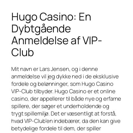
Hugo Casino: En
Dybtgående
Anmeldelse af VIP-
Club
Mit navn er Lars Jensen, og i denne
anmeldelse vil jeg dykke ned i de eksklusive
fordele og belønninger, som Hugo Casino
VIP-Club tilbyder. Hugo Casino er et online
casino, der appellerer til både nye og erfarne
spillere, der søger et underholdende og
trygt spillemiljø. Det er væsentligt at forstå,
hvad VIP-Club’en indebærer, da den kan give
betydelige fordele til dem, der spiller