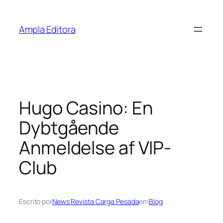
Pular
para
Ampla Editora
o
conteúdo
Hugo Casino: En
Dybtgående
Anmeldelse af VIP-
Club
Escrito por
News Revista Carga Pesada
em
Blog