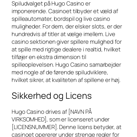
Spiludvalget på Hugo Casino er
imponerende. Casinoet tilbyder et væld af
spilleautomater, bordspil og live casino
muligheder. For dem, der elsker slots, er der
hundredvis af titler at vælge imellem. Live
casino sektionen giver spillere mulighed for
at spille med rigtige dealere i realtid, hvilket
tilføjer en ekstra dimension til
spilleoplevelsen. Hugo Casino samarbejder
med nogle af de førende spiludviklere,
hvilket sikrer, at kvaliteten af spillene er høj.
Sikkerhed og Licens
Hugo Casino drives af [NAVN PÅ
VIRKSOMHED], som er licenseret under
[LICENSNUMMER]. Denne licens betyder, at
casinoet opererer under strenge regler for