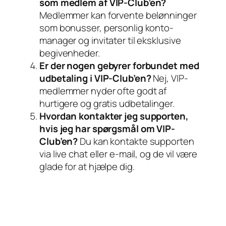
som medlem af VIP-Club’en?
Medlemmer kan forvente belønninger
som bonusser, personlig konto-
manager og invitater til eksklusive
begivenheder.
Er der nogen gebyrer forbundet med
udbetaling i VIP-Club’en?
Nej, VIP-
medlemmer nyder ofte godt af
hurtigere og gratis udbetalinger.
Hvordan kontakter jeg supporten,
hvis jeg har spørgsmål om VIP-
Club’en?
Du kan kontakte supporten
via live chat eller e-mail, og de vil være
glade for at hjælpe dig.