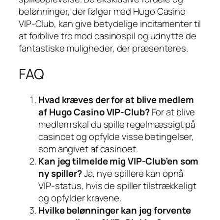
belønninger, der følger med Hugo Casino
VIP-Club, kan give betydelige incitamenter til
at forblive tro mod casinospil og udnytte de
fantastiske muligheder, der præsenteres.
FAQ
Hvad kræves der for at blive medlem
af Hugo Casino VIP-Club?
For at blive
medlem skal du spille regelmæssigt på
casinoet og opfylde visse betingelser,
som angivet af casinoet.
Kan jeg tilmelde mig VIP-Club’en som
ny spiller?
Ja, nye spillere kan opnå
VIP-status, hvis de spiller tilstrækkeligt
og opfylder kravene.
Hvilke belønninger kan jeg forvente