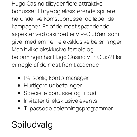
Hugo Casino tilbyder flere attraktive
bonusser til nye og eksisterende spillere,
herunder velkomstbonusser og løbende
kampagner. En af de mest spændende
aspekter ved casinoet er VIP-Club’en, som
giver medlemmerne eksklusive belønninger.
Men hvilke eksklusive fordele og
belønninger har Hugo Casino VIP-Club? Her
er nogle af de mest fremtrædende:
Personlig konto-manager
Hurtigere udbetalinger
Specielle bonusser og tilbud
Invitater til eksklusive events
Tilpassede belønningsprogrammer
Spiludvalg