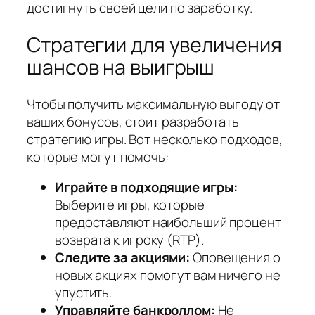
достигнуть своей цели по заработку.
Стратегии для увеличения
шансов на выигрыш
Чтобы получить максимальную выгоду от
ваших бонусов, стоит разработать
стратегию игры. Вот несколько подходов,
которые могут помочь:
Играйте в подходящие игры:
Выберите игры, которые
предоставляют наибольший процент
возврата к игроку (RTP).
Следите за акциями:
Оповещения о
новых акциях помогут вам ничего не
упустить.
Управляйте банкроллом:
Не