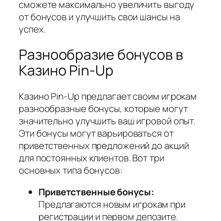
сможете максимально увеличить выгоду
от бонусов и улучшить свои шансы на
успех.
Разнообразие бонусов в
Казино Pin-Up
Казино Pin-Up предлагает своим игрокам
разнообразные бонусы, которые могут
значительно улучшить ваш игровой опыт.
Эти бонусы могут варьироваться от
приветственных предложений до акций
для постоянных клиентов. Вот три
основных типа бонусов:
Приветственные бонусы:
Предлагаются новым игрокам при
регистрации и первом депозите.