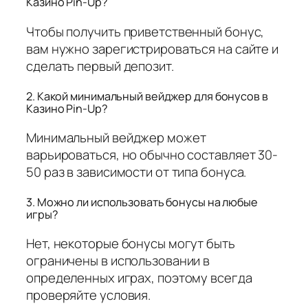
Казино Pin-Up?
Чтобы получить приветственный бонус,
вам нужно зарегистрироваться на сайте и
сделать первый депозит.
2. Какой минимальный вейджер для бонусов в
Казино Pin-Up?
Минимальный вейджер может
варьироваться, но обычно составляет 30-
50 раз в зависимости от типа бонуса.
3. Можно ли использовать бонусы на любые
игры?
Нет, некоторые бонусы могут быть
ограничены в использовании в
определенных играх, поэтому всегда
проверяйте условия.