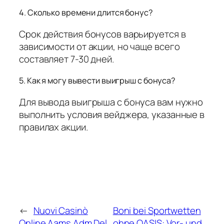
4. Сколько времени длится бонус?
Срок действия бонусов варьируется в
зависимости от акции, но чаще всего
составляет 7-30 дней.
5. Как я могу вывести выигрыш с бонуса?
Для вывода выигрыша с бонуса вам нужно
выполнить условия вейджера, указанные в
правилах акции.
←
Nuovi Casinò
Boni bei Sportwetten
Online Aams Adm Del
ohne OASIS: Vor- und