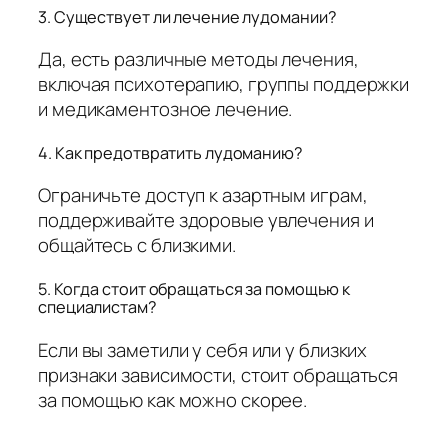
3. Существует ли лечение лудомании?
Да, есть различные методы лечения,
включая психотерапию, группы поддержки
и медикаментозное лечение.
4. Как предотвратить лудоманию?
Ограничьте доступ к азартным играм,
поддерживайте здоровые увлечения и
общайтесь с близкими.
5. Когда стоит обращаться за помощью к
специалистам?
Если вы заметили у себя или у близких
признаки зависимости, стоит обращаться
за помощью как можно скорее.