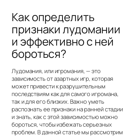
Как определить
признаки лудомании
и эффективно с ней
бороться?
Лудомания, или игромания, — это
зависимость от азартных игр, которая
может привести к разрушительным
последствиям как для самого игромана,
так и для его близких. Важно уметь
распознать ее признаки на ранней стадии
и знать, как с этой зависимостью можно
бороться, чтобы избежать серьезных
проблем. В данной статье мы рассмотрим