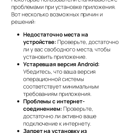
проблемами при установке приложения.
Вот несколько возможных причин и
решений:
Недостаточно места на
устройстве:
Проверьте, достаточно
ли у вас свободного места, чтобы
установить приложение.
Устаревшая версия Android:
Убедитесь, что ваша версия
операционной системы
соответствует минимальным
требованиям приложения.
Проблемы с интернет-
соединением:
Проверьте,
достаточно ли активно ваше
подключение к интернету.
Запрет на установку из