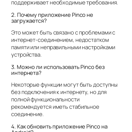
поддерживает необходимые требования.
2. Почему приложение Pinco не
загружается?
Это может быть связано с проблемами с
интернет-соединением, недостатком
памяти или неправильными настройками
устройства.
3. Можно ли использовать Pinco без
интернета?
Некоторые функции могут быть доступны
без подключения к интернету, но для
полной функциональности
рекомендуется иметь стабильное
соединение.
4. Как обновить приложение Pinco на