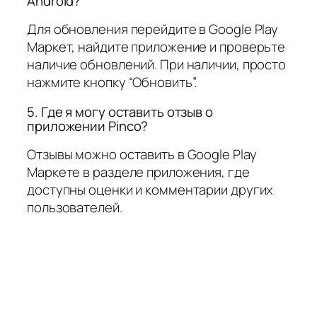
Android?
Для обновления перейдите в Google Play
Маркет, найдите приложение и проверьте
наличие обновлений. При наличии, просто
нажмите кнопку “Обновить”.
5. Где я могу оставить отзыв о
приложении Pinco?
Отзывы можно оставить в Google Play
Маркете в разделе приложения, где
доступны оценки и комментарии других
пользователей.