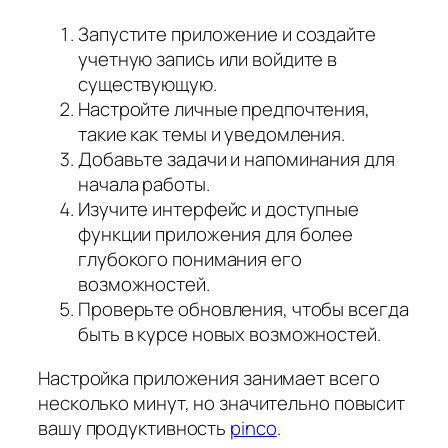
Запустите приложение и создайте
учетную запись или войдите в
существующую.
Настройте личные предпочтения,
такие как темы и уведомления.
Добавьте задачи и напоминания для
начала работы.
Изучите интерфейс и доступные
функции приложения для более
глубокого понимания его
возможностей.
Проверьте обновления, чтобы всегда
быть в курсе новых возможностей.
Настройка приложения занимает всего
несколько минут, но значительно повысит
вашу продуктивность
pinco
.