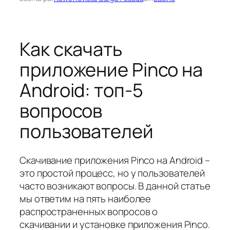
Как скачать
приложение Pinco на
Android: топ-5
вопросов
пользователей
Скачивание приложения Pinco на Android –
это простой процесс, но у пользователей
часто возникают вопросы. В данной статье
мы ответим на пять наиболее
распространенных вопросов о
скачивании и установке приложения Pinco.