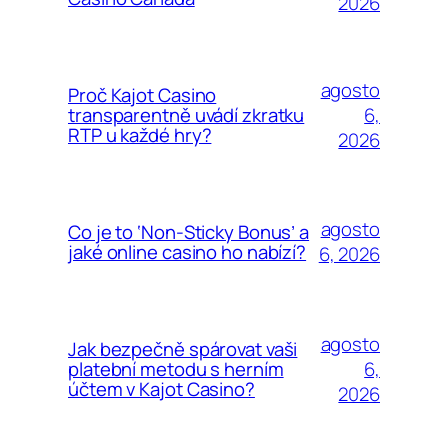
2026
agosto
Proč Kajot Casino
6,
transparentně uvádí zkratku
RTP u každé hry?
2026
agosto
Co je to ‘Non-Sticky Bonus’ a
jaké online casino ho nabízí?
6, 2026
agosto
Jak bezpečně spárovat vaši
6,
platební metodu s herním
účtem v Kajot Casino?
2026