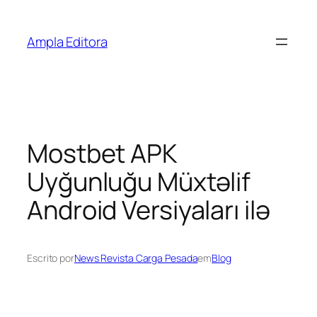
Pular
para
Ampla Editora
o
conteúdo
Mostbet APK
Uyğunluğu Müxtəlif
Android Versiyaları ilə
Escrito por
News Revista Carga Pesada
em
Blog