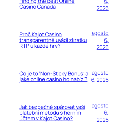
6,
Finding the Best Online
Casino Canada
2026
agosto
Proč Kajot Casino
6,
transparentně uvádí zkratku
RTP u každé hry?
2026
agosto
Co je to ‘Non-Sticky Bonus’ a
jaké online casino ho nabízí?
6, 2026
agosto
Jak bezpečně spárovat vaši
6,
platební metodu s herním
účtem v Kajot Casino?
2026