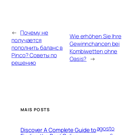
←
Почему не
Wie erhöhen Sie Ihre
получается
Gewinnchancen bei
пополнить баланс в
Kombiwetten ohne
Pinco? Советы по
Oasis?
→
решению
MAIS POSTS
agosto
Discover A Complete Guide to