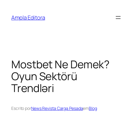
Pular
para
Ampla Editora
o
conteúdo
Mostbet Ne Demek?
Oyun Sektörü
Trendləri
Escrito por
News Revista Carga Pesada
em
Blog