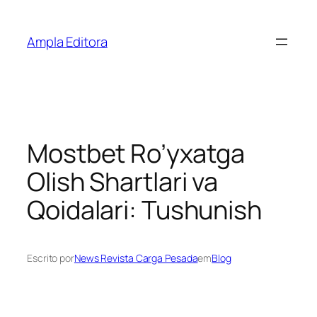
Pular
para
Ampla Editora
o
conteúdo
Mostbet Ro’yxatga
Olish Shartlari va
Qoidalari: Tushunish
Escrito por
News Revista Carga Pesada
em
Blog