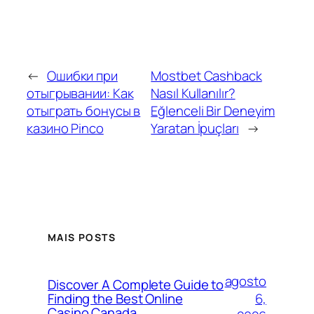
←
Ошибки при
Mostbet Cashback
отыгрывании: Как
Nasıl Kullanılır?
отыграть бонусы в
Eğlenceli Bir Deneyim
казино Pinco
Yaratan İpuçları
→
MAIS POSTS
agosto
Discover A Complete Guide to
6,
Finding the Best Online
Casino Canada