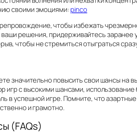
остоянии волнения или нехватки концентра
нию своими эмоциями:
pinco
репровождение, чтобы избежать чрезмерно
а ваши решения, придерживайтесь заранее 
рыв, чтобы не стремиться отыграться сразу
ете значительно повысить свои шансы на вы
ор игр с высокими шансами, использование 
ль в успешной игре. Помните, что азартны
ственно и грамотно.
сы (FAQs)