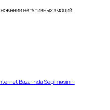
кновении негативных эмоций.
nternet Bazarında Seçilməsinin