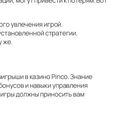
ции, могут привести к потерям. Вот
го увлечения игрой.
установленной стратегии.
 же.
игрыши в казино Pinco. Знание
бонусов и навыки управления
е игры должны приносить вам