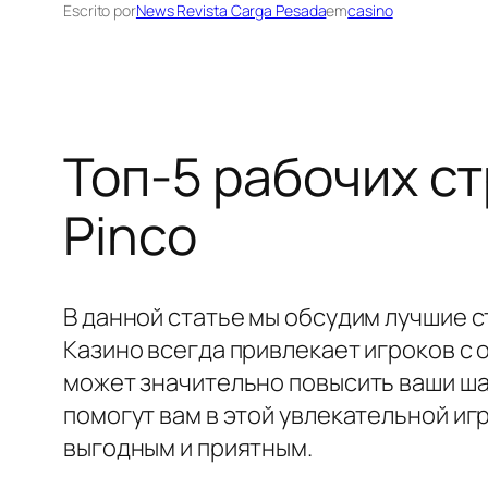
Escrito por
News Revista Carga Pesada
em
casino
Топ-5 рабочих с
Pinco
В данной статье мы обсудим лучшие ст
Казино всегда привлекает игроков с
может значительно повысить ваши ша
помогут вам в этой увлекательной иг
выгодным и приятным.