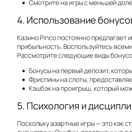
Смотрите на игры с меньшей доле
4. Использование бонусов
Казино Pinco постоянно предлагает и
прибыльность. Воспользуйтесь всеми
Рассмотрите следующие виды бонусо
Бонусы на первый депозит, котор
Фриспины на слоты, предоставляю
Кэшбэк на проигрыш, который мож
5. Психология и дисципли
Поскольку азартные игры — это как с