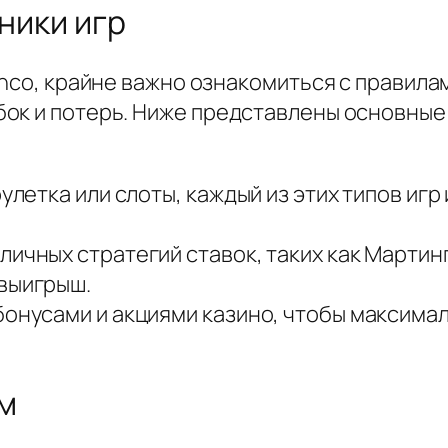
аники игр
inco, крайне важно ознакомиться с правила
ок и потерь. Ниже представлены основные 
рулетка или слоты, каждый из этих типов иг
личных стратегий ставок, таких как Мартин
 выигрыш.
бонусами и акциями казино, чтобы максима
м