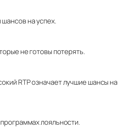
 шансов на успех.
оторые не готовы потерять.
ысокий RTP означает лучшие шансы на
в программах лояльности.