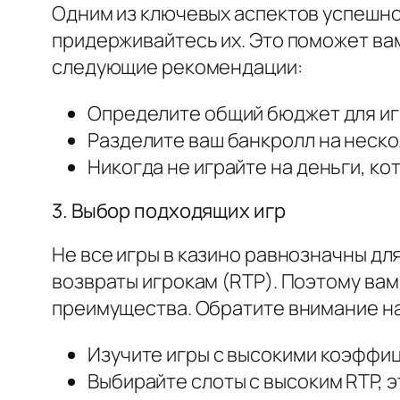
Одним из ключевых аспектов успешной
придерживайтесь их. Это поможет ва
следующие рекомендации:
Определите общий бюджет для игр
Разделите ваш банкролл на нескол
Никогда не играйте на деньги, ко
3. Выбор подходящих игр
Не все игры в казино равнозначны дл
возвраты игрокам (RTP). Поэтому вам
преимущества. Обратите внимание н
Изучите игры с высокими коэффиц
Выбирайте слоты с высоким RTP, э