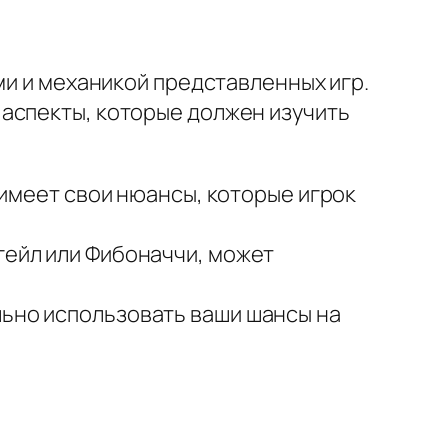
ми и механикой представленных игр.
аспекты, которые должен изучить
р имеет свои нюансы, которые игрок
гейл или Фибоначчи, может
льно использовать ваши шансы на