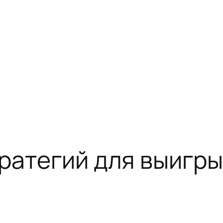
тратегий для выигры