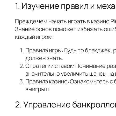
1. Изучение правил и мех
Прежде чем начать играть в казино P
Знание основ поможет избежать ошиб
каждый игрок:
Правила игры: Будь то блэкджек, 
должен знать.
Стратегии ставок: Понимание раз
значительно увеличить шансы на
Правила казино: Ознакомьтесь с 
выигрыш.
2. Управление банкролло