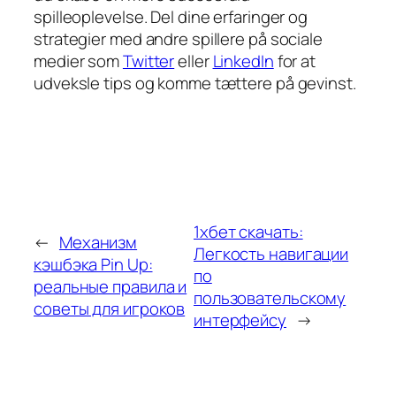
spilleoplevelse. Del dine erfaringer og
strategier med andre spillere på sociale
medier som
Twitter
eller
LinkedIn
for at
udveksle tips og komme tættere på gevinst.
1хбет скачать:
←
Механизм
Легкость навигации
кэшбэка Pin Up:
по
реальные правила и
пользовательскому
советы для игроков
интерфейсу
→