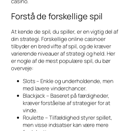
casino.
Forstå de forskellige spil
At kende de spil, du spiller, er en vigtig del af
din strategi. Forskellige online casinoer
tilbyder en bred vifte af spil, og de kræver
varierende niveauer af strategi og held. Her
er nogle af de mest populære spil, du bør
overveje:
Slots – Enkle og underholdende, men
med lavere vinderchancer.
Blackjack – Baseret på færdigheder,
kræver forståelse af strategier for at
vinde.
Roulette – Tilfældighed styrer spillet,
men visse indsatser kan være mere