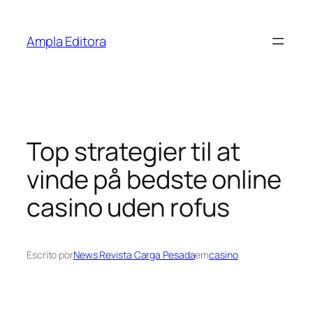
Pular
para
Ampla Editora
o
conteúdo
Top strategier til at
vinde på bedste online
casino uden rofus
Escrito por
News Revista Carga Pesada
em
casino