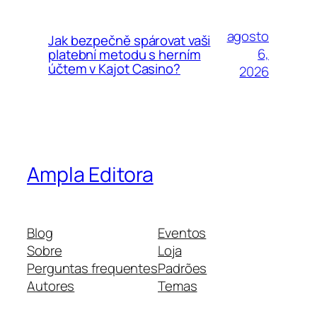
agosto
Jak bezpečně spárovat vaši
6,
platební metodu s herním
účtem v Kajot Casino?
2026
Ampla Editora
Blog
Eventos
Sobre
Loja
Perguntas frequentes
Padrões
Autores
Temas