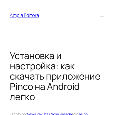
Pular
para
Ampla Editora
o
conteúdo
Установка и
настройка: как
скачать приложение
Pinco на Android
легко
Escrito por
News Revista Carga Pesada
em
casino