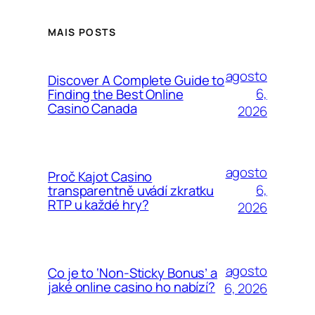
MAIS POSTS
agosto
Discover A Complete Guide to
6,
Finding the Best Online
Casino Canada
2026
agosto
Proč Kajot Casino
6,
transparentně uvádí zkratku
RTP u každé hry?
2026
agosto
Co je to ‘Non-Sticky Bonus’ a
jaké online casino ho nabízí?
6, 2026