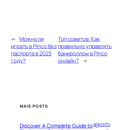
←
Можно ли
Топ советов: Как
играть в Pinco без
правильно управлять
паспорта в 2023
банкроллом в Pinco
году?
онлайн?
→
MAIS POSTS
agosto
Discover A Complete Guide to