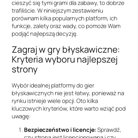
cieszyć się tymi grami dla zabawy, to dobrze
trafiliście. W niniejszym zestawieniu
porównam kilka popularnych platform, ich
funkcje, zalety oraz wady, co pomoże Wam
podjąć najlepszą decyzję.
Zagraj w gry błyskawiczne:
Kryteria wyboru najlepszej
strony
Wybór idealnej platformy do gier
błyskawicznych nie jest łatwy, ponieważ na
rynku istnieje wiele opcji. Oto kilka
kluczowych kryteriów, które warto wziąć pod
uwagę:
Bezpieczeństwo i licencje:
Sprawdź,
czy strona jest licencjonowana i czy