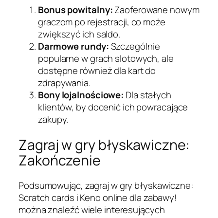
Bonus powitalny:
Zaoferowane nowym
graczom po rejestracji, co może
zwiększyć ich saldo.
Darmowe rundy:
Szczególnie
popularne w grach slotowych, ale
dostępne również dla kart do
zdrapywania.
Bony lojalnościowe:
Dla stałych
klientów, by docenić ich powracające
zakupy.
Zagraj w gry błyskawiczne:
Zakończenie
Podsumowując, zagraj w gry błyskawiczne:
Scratch cards i Keno online dla zabawy!
można znaleźć wiele interesujących