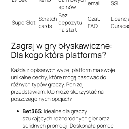
email
SSL
spinów
Bez
Scratch
Czat,
Licencj
SuperSlot
depozytu
cards
FAQ
Curaca
na start
Zagraj w gry błyskawiczne:
Dla kogo która platforma?
Każda z opisanych wyżej platform ma swoje
unikalne cechy, które mogą pasować do
różnych typów graczy. Poniżej
przedstawiam, kto może skorzystać na
poszczególnych opcjach:
Bet365:
Idealne dla graczy
szukających różnorodnych gier oraz
solidnych promocji. Doskonała pomoc