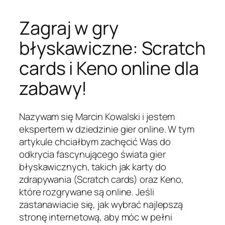
Zagraj w gry
błyskawiczne: Scratch
cards i Keno online dla
zabawy!
Nazywam się Marcin Kowalski i jestem
ekspertem w dziedzinie gier online. W tym
artykule chciałbym zachęcić Was do
odkrycia fascynującego świata gier
błyskawicznych, takich jak karty do
zdrapywania (Scratch cards) oraz Keno,
które rozgrywane są online. Jeśli
zastanawiacie się, jak wybrać najlepszą
stronę internetową, aby móc w pełni