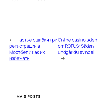
←
Частые ошибки при
Online casino uden
регистрации в
om ROFUS: Sådan
Мостбет и как их
undgår du svindel
избежать
→
MAIS POSTS