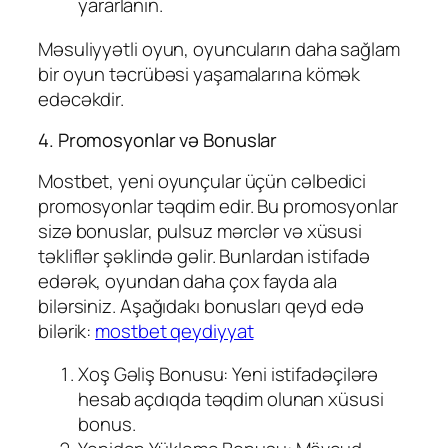
yararlanın.
Məsuliyyətli oyun, oyuncuların daha sağlam
bir oyun təcrübəsi yaşamalarına kömək
edəcəkdir.
4. Promosyonlar və Bonuslar
Mostbet, yeni oyunçular üçün cəlbedici
promosyonlar təqdim edir. Bu promosyonlar
sizə bonuslar, pulsuz mərclər və xüsusi
təkliflər şəklində gəlir. Bunlardan istifadə
edərək, oyundan daha çox fayda ala
bilərsiniz. Aşağıdakı bonusları qeyd edə
bilərik:
mostbet qeydiyyat
Xoş Gəliş Bonusu: Yeni istifadəçilərə
hesab açdıqda təqdim olunan xüsusi
bonus.