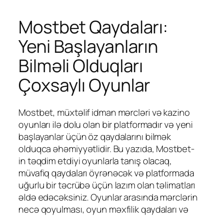
Mostbet Qaydaları:
Yeni Başlayanların
Bilməli Olduqları
Çoxsaylı Oyunlar
Mostbet, müxtəlif idman mərcləri və kazino
oyunları ilə dolu olan bir platformadır və yeni
başlayanlar üçün öz qaydalarını bilmək
olduqca əhəmiyyətlidir. Bu yazıda, Mostbet-
in təqdim etdiyi oyunlarla tanış olacaq,
müvafiq qaydaları öyrənəcək və platformada
uğurlu bir təcrübə üçün lazım olan təlimatları
əldə edəcəksiniz. Oyunlar arasında mərclərin
necə qoyulması, oyun məxfilik qaydaları və