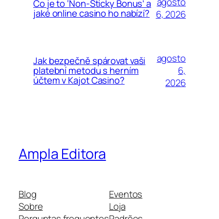
agosto
Co je to ‘Non-Sticky Bonus’ a
jaké online casino ho nabízí?
6, 2026
agosto
Jak bezpečně spárovat vaši
6,
platební metodu s herním
účtem v Kajot Casino?
2026
Ampla Editora
Blog
Eventos
Sobre
Loja
Perguntas frequentes
Padrões