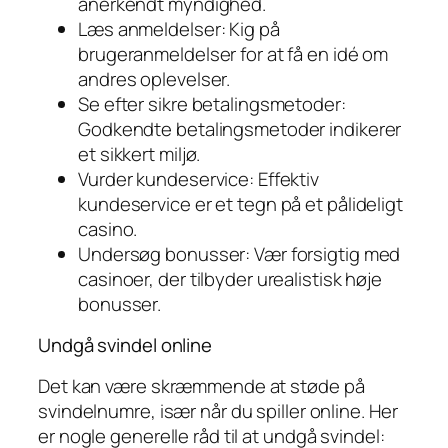
anerkendt myndighed.
Læs anmeldelser: Kig på
brugeranmeldelser for at få en idé om
andres oplevelser.
Se efter sikre betalingsmetoder:
Godkendte betalingsmetoder indikerer
et sikkert miljø.
Vurder kundeservice: Effektiv
kundeservice er et tegn på et pålideligt
casino.
Undersøg bonusser: Vær forsigtig med
casinoer, der tilbyder urealistisk høje
bonusser.
Undgå svindel online
Det kan være skræmmende at støde på
svindelnumre, især når du spiller online. Her
er nogle generelle råd til at undgå svindel: