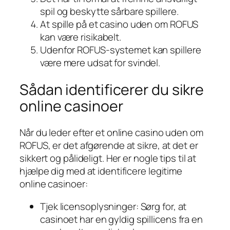
spil og beskytte sårbare spillere.
At spille på et casino uden om ROFUS
kan være risikabelt.
Udenfor ROFUS-systemet kan spillere
være mere udsat for svindel.
Sådan identificerer du sikre
online casinoer
Når du leder efter et online casino uden om
ROFUS, er det afgørende at sikre, at det er
sikkert og pålideligt. Her er nogle tips til at
hjælpe dig med at identificere legitime
online casinoer:
Tjek licensoplysninger: Sørg for, at
casinoet har en gyldig spillicens fra en